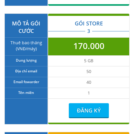
MÔ TẢ GÓI
GÓI STORE
CƯỚC
3
Thuê bao tháng
170.000
(VNĐ/máy)
Dung lượng
5 GB
Địa chỉ email
50
Email fowarder
40
Tên miên
1
ĐĂNG KÝ