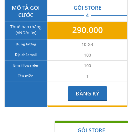
MÔ TẢ GÓI
GÓI STORE
CƯỚC
4
Thuê bao tháng
290.000
(VNĐ/máy)
Dung lượng
10 GB
Địa chỉ email
100
Email fowarder
100
Tên miền
1
ĐĂNG KÝ
GÓI STORE