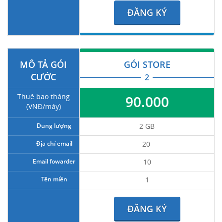
ĐĂNG KÝ
MÔ TẢ GÓI
GÓI STORE
CƯỚC
2
Thuê bao tháng
90.000
(VNĐ/máy)
Dung lượng
2 GB
Địa chỉ email
20
Email fowarder
10
Tên miền
1
ĐĂNG KÝ