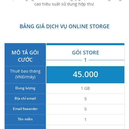
cao hiệu suất sử dụng hộp thư.
BẢNG GIÁ DỊCH VỤ ONLINE STORGE
MÔ TẢ GÓI
GÓI STORE
CƯỚC
1
Thuê bao tháng
45.000
(VNĐ/máy)
Dung lượng
1 GB
Địa chỉ email
5
Email fowarder
5
Tên miền
1