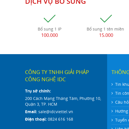
DỊCH VỤ BỔ SUNG
Bổ sung 1 IP
Bổ sung 1 tên miền
100.000
15.000
CÔNG TY TNHH GIẢI PHÁP
THÔNG
CÔNG NGHỆ IDC
Tin kh
Trụ sở chính:
Tin cô
200 Cách Mạng Tháng Tám, Phường 10,
Câu hỏ
Quận 3, TP. HCM
Hướng 
Email:
sale@idcviettel.vn
Điện thoại:
0824 616 168
Tuyển 
Liên h