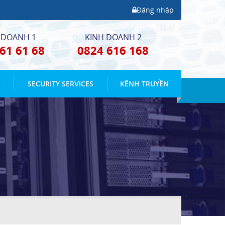
Đăng nhập
 DOANH 1
KINH DOANH 2
61 61 68
0824 616 168
E
SECURITY SERVICES
KÊNH TRUYỀN