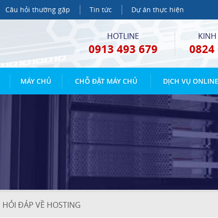
Câu hỏi thường gặp
Tin tức
Dự án thực hiện
HOTLINE
KINH
0913 493 679
0824 
MÁY CHỦ
CHỖ ĐẶT MÁY CHỦ
DỊCH VỤ ONLIN
HỎI ĐÁP VỀ HOSTING