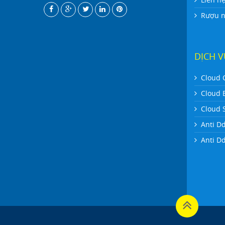
Rượu ng
DỊCH 
Cloud 
Cloud 
Cloud 
Anti D
Anti D