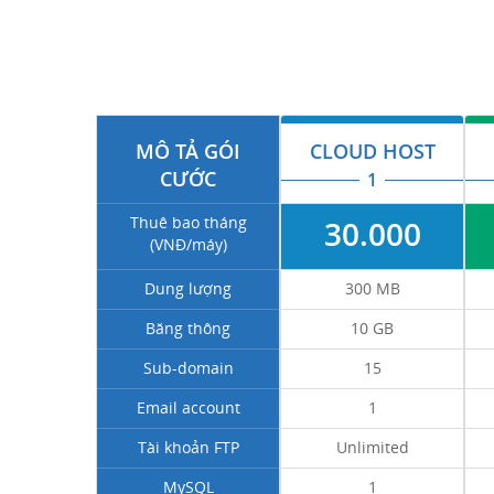
MÔ TẢ GÓI
CLOUD HOST
CƯỚC
1
Thuê bao tháng
30.000
(VNĐ/máy)
Dung lượng
300 MB
Băng thông
10 GB
Sub-domain
15
Email account
1
Tài khoản FTP
Unlimited
MySQL
1