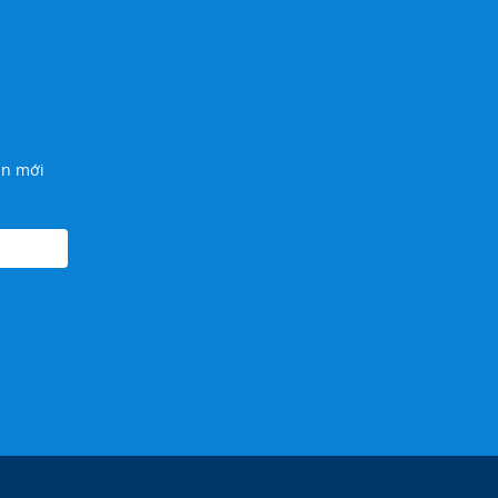
N
in mới