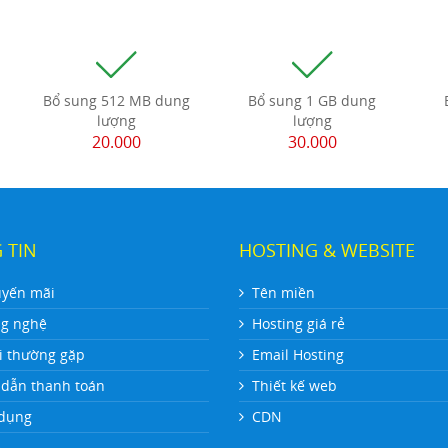
Bổ sung 512 MB dung
Bổ sung 1 GB dung
lượng
lượng
20.000
30.000
 TIN
HOSTING & WEBSITE
uyến mãi
Tên miền
ng nghệ
Hosting giá rẻ
i thường gặp
Email Hosting
dẫn thanh toán
Thiết kế web
dụng
CDN
ệ