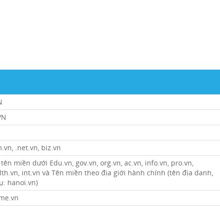
N
VN
.vn, .net.vn, biz.vn
tên miền dưới Edu.vn, gov.vn, org.vn, ac.vn, info.vn, pro.vn,
lth.vn, int.vn và Tên miền theo địa giới hành chính (tên địa danh,
ụ: hanoi.vn)
me.vn