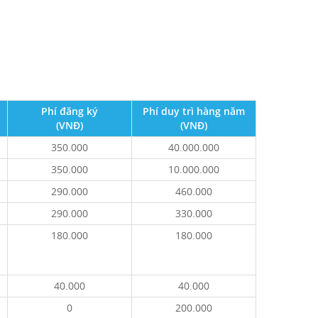
Phí đăng ký
Phí duy trì hàng năm
(VNĐ)
(VNĐ)
350.000
40.000.000
350.000
10.000.000
290.000
460.000
290.000
330.000
180.000
180.000
40.000
40.000
0
200.000