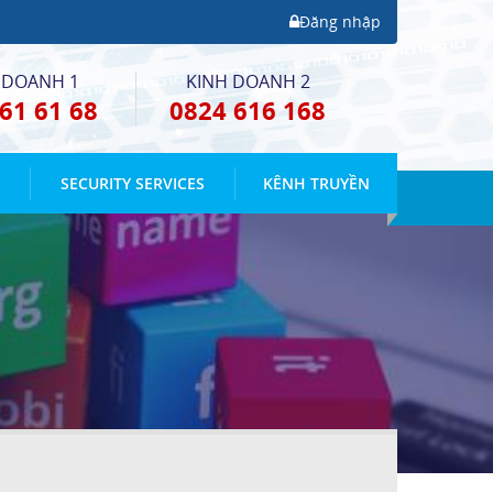
Đăng nhập
 DOANH 1
KINH DOANH 2
61 61 68
0824 616 168
E
SECURITY SERVICES
KÊNH TRUYỀN