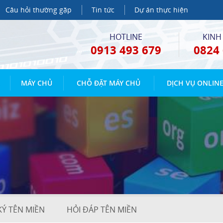
Câu hỏi thường gặp
Tin tức
Dự án thực hiện
HOTLINE
KINH
0913 493 679
0824 
MÁY CHỦ
CHỖ ĐẶT MÁY CHỦ
DỊCH VỤ ONLIN
Ý TÊN MIỀN
HỎI ĐÁP TÊN MIỀN