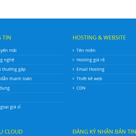
 TIN
HOSTING & WEBSITE
uyến mãi
Tên miền
ng nghệ
Hosting giá rẻ
i thường gặp
Email Hosting
dẫn thanh toán
Thiết kế web
dụng
CDN
ệ
oại giá sỉ
VỤ CLOUD
ĐĂNG KÝ NHẬN BẢN TI