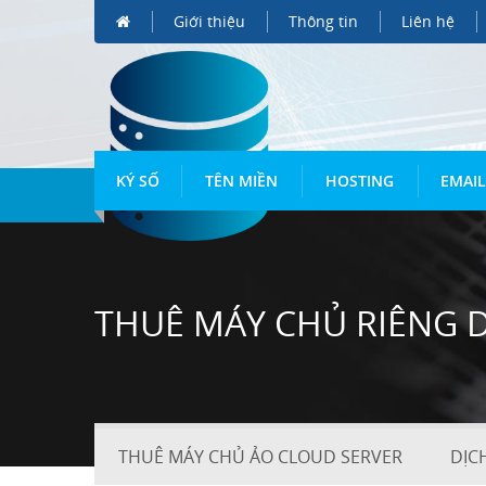
Giới thiệu
Thông tin
Liên hệ
KÝ SỐ
TÊN MIỀN
HOSTING
EMAIL
THUÊ MÁY CHỦ RIÊNG 
THUÊ MÁY CHỦ ẢO CLOUD SERVER
DỊC