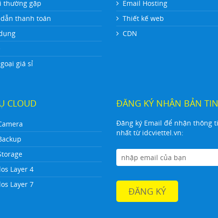
i thường gặp
Email Hosting
dẫn thanh toán
Thiết kế web
dụng
CDN
ệ
oại giá sỉ
VỤ CLOUD
ĐĂNG KÝ NHẬN BẢN TI
Đăng ký Email để nhận thông t
Camera
nhất từ idcviettel.vn:
Backup
Storage
dos Layer 4
dos Layer 7