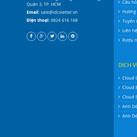
Câu hỏ
Quận 3, TP. HCM
Hướng 
Email:
sale@idcviettel.vn
Điện thoại:
0824 616 168
Tuyển 
Liên h
Rượu ng
DỊCH 
Cloud 
Cloud 
Cloud 
Anti D
Anti D