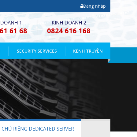
Đăng nhập
 DOANH 1
KINH DOANH 2
61 61 68
0824 616 168
E
SECURITY SERVICES
KÊNH TRUYỀN
 CHỦ RIÊNG DEDICATED SERVER