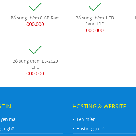
m
Bổ sung thêm 8 GB Ram
Bổ sung thêm 1 TB
000.000
Sata HDD
000.000
Bổ sung thêm E5-2620
CPU
000.000
 TIN
HOSTING & WEBSITE
uyến mãi
Tên miền
ng nghệ
Hosting giá rẻ