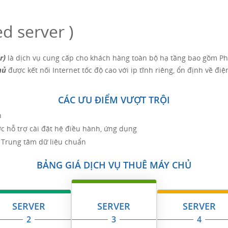
d server )
r)
là dịch vụ cung cấp cho khách hàng toàn bộ hạ tầng bao gồm Phầ
hủ
được kết nối Internet tốc độ cao với ip tĩnh riêng, ổn định về đi
CÁC ƯU ĐIỂM VƯỢT TRỘI
h
c hỗ trợ cài đặt hệ điều hành, ứng dụng
g Trung tâm dữ liệu chuẩn
BẢNG GIÁ DỊCH VỤ THUÊ MÁY CHỦ
SERVER
SERVER
SERVER
2
3
4