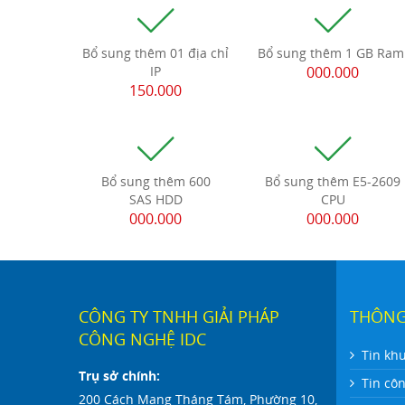
Bổ sung thêm 01 địa chỉ
Bổ sung thêm 1 GB Ra
IP
000.000
150.000
Bổ sung thêm 600
Bổ sung thêm E5-2609
SAS HDD
CPU
000.000
000.000
CÔNG TY TNHH GIẢI PHÁP
THÔNG
CÔNG NGHỆ IDC
Tin kh
Trụ sở chính:
Tin cô
200 Cách Mạng Tháng Tám, Phường 10,