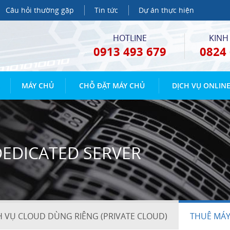
Câu hỏi thường gặp
Tin tức
Dự án thực hiện
HOTLINE
KINH
0913 493 679
0824 
MÁY CHỦ
CHỖ ĐẶT MÁY CHỦ
DỊCH VỤ ONLIN
DEDICATED SERVER
H VỤ CLOUD DÙNG RIÊNG (PRIVATE CLOUD)
THUÊ MÁY