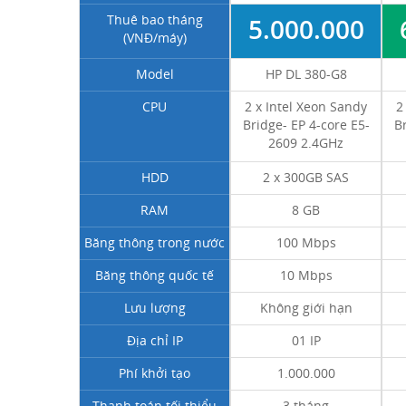
Thuê bao tháng
5.000.000
(VNĐ/máy)
Model
HP DL 380-G8
CPU
2 x Intel Xeon Sandy
2
Bridge- EP 4-core E5-
B
2609 2.4GHz
HDD
2 x 300GB SAS
RAM
8 GB
Băng thông trong nước
100 Mbps
Băng thông quốc tế
10 Mbps
Lưu lượng
Không giới hạn
Địa chỉ IP
01 IP
Phí khởi tạo
1.000.000
Thanh toán tối thiểu
3 tháng