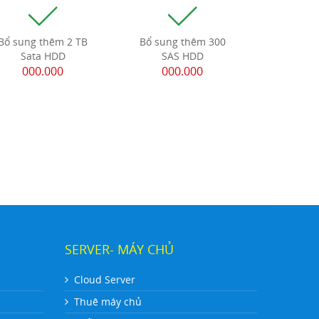
Bổ sung thêm 2 TB
Bổ sung thêm 300
Sata HDD
SAS HDD
000.000
000.000
SERVER- MÁY CHỦ
Cloud Server
Thuê máy chủ